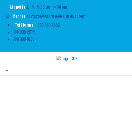
L - V : 6:30 am - 4:30 pm
Atención
contacto@granpapeleriabolivar.com
Correo
Teléfonos:
300 330 2693
300 330 2572
300 330 8183