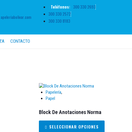
Teléfonos:
300 330 2693
300 330 2572
peleriabolivar.com
300 330 8183
ZA
CONTACTO
Papelería
,
Papel
Block De Anotaciones Norma
SELECCIONAR OPCIONES