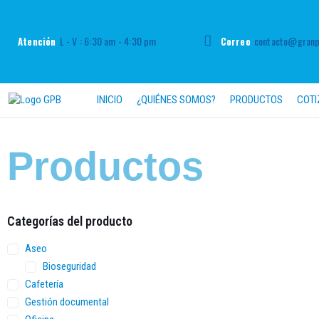
L - V : 6:30 am - 4:30 pm
contacto@granpa
Atención
Correo
INICIO
¿QUIÉNES SOMOS?
PRODUCTOS
COTI
Productos
Categorías del producto
Aseo
Bioseguridad
Cafetería
Gestión documental