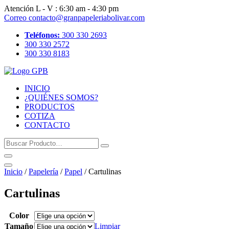
Skip
Atención
L - V : 6:30 am - 4:30 pm
to
Correo
contacto@granpapeleriabolivar.com
content
Teléfonos:
300 330 2693
300 330 2572
300 330 8183
INICIO
¿QUIÉNES SOMOS?
PRODUCTOS
COTIZA
CONTACTO
Buscar
Producto…
Inicio
/
Papelería
/
Papel
/ Cartulinas
Cartulinas
Color
Tamaño
Limpiar