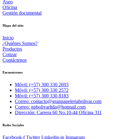
Aseo
Oficina
Gestión documental
Mapa del sitio
Inicio
¿Quiénes Somos?
Productos
Cotizar
Contáctenos
Encuentrenos
Móvil: (+57) 300 330 2693
Móvil: (+57) 300 330 2572
Móvil: (+57) 300 330 8183
Correo: contacto@granpapeleriabolivar.com
Correo: gpbolivarltda@hotmail.com
Dirección: Carrera 60 No.10-44 Oficina 311
Redes Sociales
Facebook-f
Twitter
Linkedin-in
Instagram