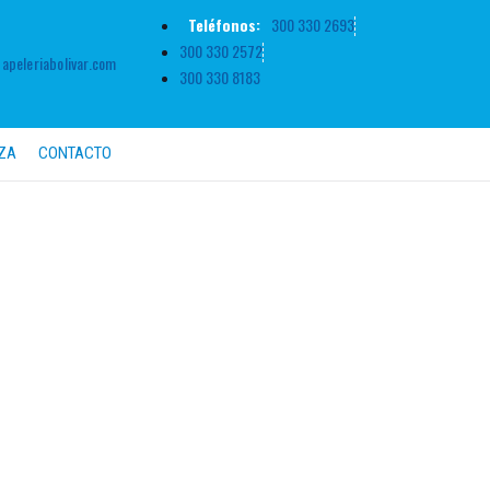
Teléfonos:
300 330 2693
300 330 2572
peleriabolivar.com
300 330 8183
ZA
CONTACTO