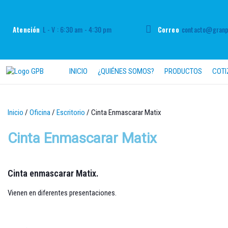
L - V : 6:30 am - 4:30 pm
contacto@granpa
Atención
Correo
INICIO
¿QUIÉNES SOMOS?
PRODUCTOS
COTI
Inicio
/
Oficina
/
Escritorio
/ Cinta Enmascarar Matix
Cinta Enmascarar Matix
Cinta enmascarar Matix.
Vienen en diferentes presentaciones.