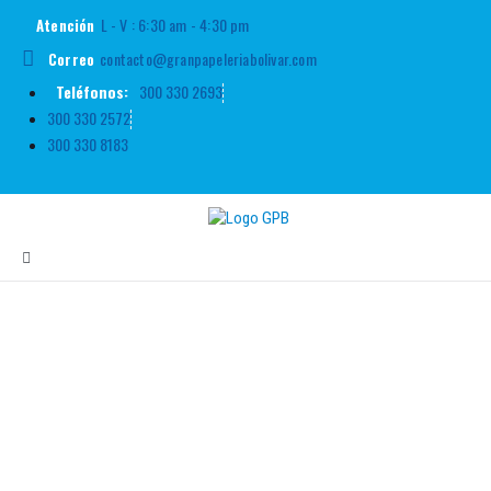
L - V : 6:30 am - 4:30 pm
Atención
contacto@granpapeleriabolivar.com
Correo
Teléfonos:
300 330 2693
300 330 2572
300 330 8183